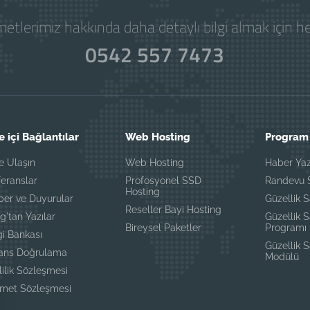
etlerimiz hakkında daha detaylı bilgi almak için 
0542 557 7473
e içi Bağlantılar
Web Hosting
Program 
e Ulaşın
Web Hosting
Haber Yaz
eranslar
Profosyonel SSD
Randevu S
Hosting
ber ve Duyurular
Güzellik S
Reseller Bayi Hosting
g'tan Yazılar
Güzellik 
Bireysel Paketler
Programı
gi Bankası
Güzellik 
sans Doğrulama
Modülü
lilik Sözleşmesi
zmet Sözleşmesi