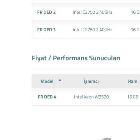
FR DED 2
Intel C2750 2.40GHz
16 G
FR DED 3
Intel C2750 2.40GHz
16 G
Fiyat / Performans Sunucuları
Model
İşlemci
Ram
FR DED 4
Intel Xeon W3520
16 GB