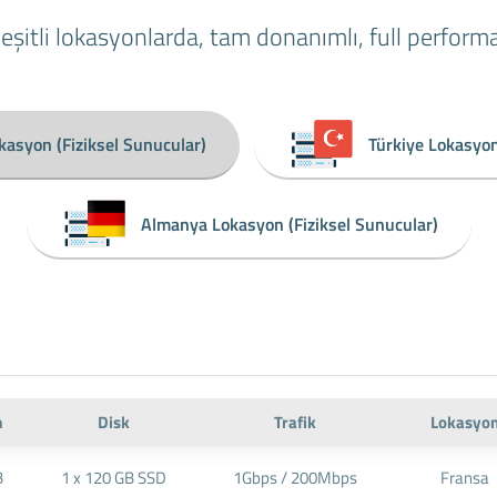
şitli lokasyonlarda, tam donanımlı, full performa
kasyon (Fiziksel Sunucular)
Türkiye Lokasyon
Almanya Lokasyon (Fiziksel Sunucular)
m
Disk
Trafik
Lokasyo
B
1 x 120 GB SSD
1Gbps / 200Mbps
Fransa