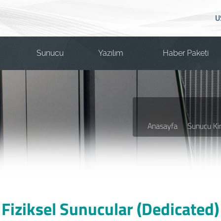
U
Sunucu
Yazılım
Haber Paketi
Anasayfa
Sunucu Ki
Fiziksel Sunucular (Dedicated)