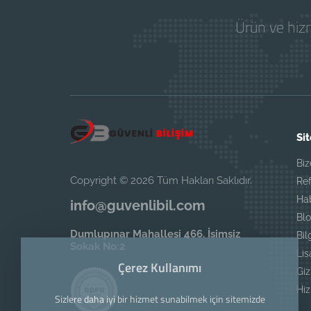
Ürün ve hizm
Sit
Biz
Copyright © 2026 Tüm Hakları Saklıdır.
Ref
Ha
info@guvenlibil.com
Blo
Dumlupınar Mahallesi 466. İsimsiz
Bil
Sokak No:2
Li
Çerez Kullanımı
Giz
Hi
Sizlere daha iyi bir hizmet sunabilmek için sitemizde