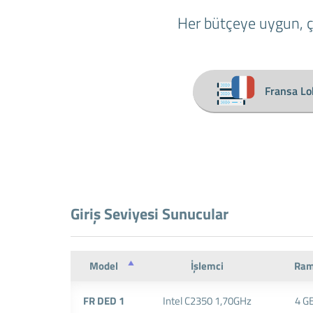
Her bütçeye uygun, çe
Fransa Lo
Giriş Seviyesi Sunucular
Model
İşlemci
Ra
FR DED 1
Intel C2350 1,70GHz
4 G