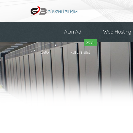
Alan Adı
Web Hosting
25.YIL
Seo
Kurumsal