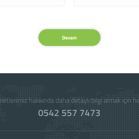
Devam
etlerimiz hakkında daha detaylı bilgi almak için 
0542 557 7473