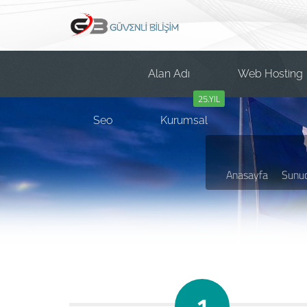
Alan Adı
Web Hosting
25.YIL
Seo
Kurumsal
Anasayfa
Sunuc
1