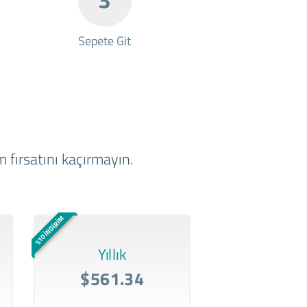
Sepete Git
 fırsatını kaçırmayın.
%10 İNDİRİM
Yıllık
$561.34