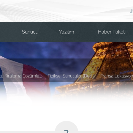
U
Sunucu
Yazılım
Haber Paketi
u Kiralama Çözümle...
Fiziksel Sunucular (Ded...
Fransa Lokasyon (
2