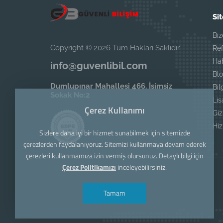
Sit
Biz
Copyright © 2026 Tüm Hakları Saklıdır.
Ref
Ha
info@guvenlibil.com
Blo
Dumlupınar Mahallesi 466. İsimsiz
Bil
Sokak No:2
Li
Çerez Kullanımı
Giz
Hi
Sizlere daha iyi bir hizmet sunabilmek için sitemizde
çerezlerden faydalanıyoruz. Sitemizi kullanmaya devam ederek
çerezleri kullanmamıza izin vermiş olursunuz. Detaylı bilgi için
Çerez Politikamızı
inceleyebilirsiniz.
Tamam