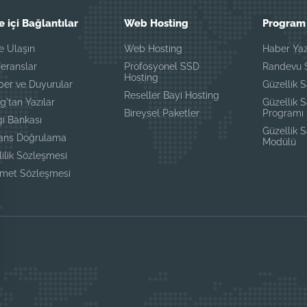
e içi Bağlantılar
Web Hosting
Program 
e Ulaşın
Web Hosting
Haber Yaz
eranslar
Profosyonel SSD
Randevu S
Hosting
ber ve Duyurular
Güzellik S
Reseller Bayi Hosting
g'tan Yazılar
Güzellik 
Bireysel Paketler
Programı
gi Bankası
Güzellik 
sans Doğrulama
Modülü
lilik Sözleşmesi
zmet Sözleşmesi