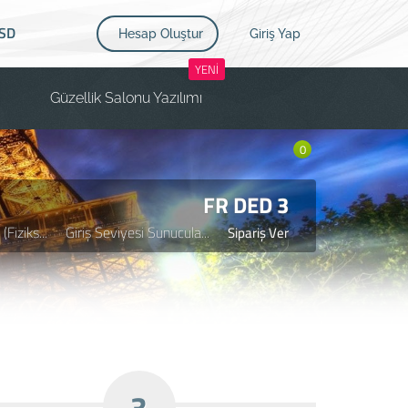
SD
Hesap Oluştur
Giriş Yap
YENİ
Güzellik Salonu Yazılımı
0
FR DED 3
Fiziks...
Giriş Seviyesi Sunucula...
Sipariş Ver
3