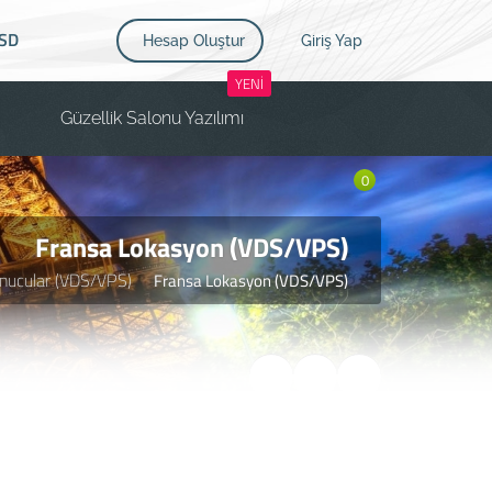
SD
Hesap Oluştur
Giriş Yap
YENİ
Güzellik Salonu Yazılımı
0
Fransa Lokasyon (VDS/VPS)
nucular (VDS/VPS)
Fransa Lokasyon (VDS/VPS)