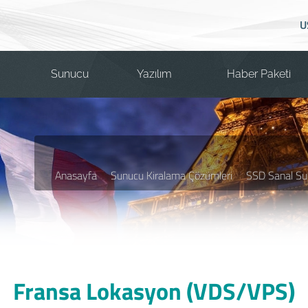
U
Sunucu
Yazılım
Haber Paketi
Anasayfa
Sunucu Kiralama Çözümleri
SSD Sanal Su
Fransa Lokasyon (VDS/VPS)