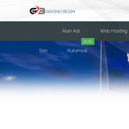
Alan Adı
Web Hosting
25.YIL
Seo
Kurumsal