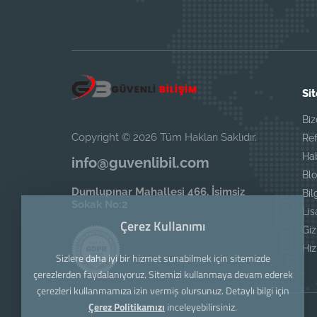
Sit
Biz
Copyright © 2026 Tüm Hakları Saklıdır.
Ref
Ha
info@guvenlibil.com
Blo
Dumlupınar Mahallesi 466. İsimsiz
Bil
Sokak No:2
Li
Çerez Kullanımı
Giz
Hi
Sizlere daha iyi bir hizmet sunabilmek için sitemizde
çerezlerden faydalanıyoruz. Sitemizi kullanmaya devam ederek
çerezleri kullanmamıza izin vermiş olursunuz. Detaylı bilgi için
Çerez Politikamızı
inceleyebilirsiniz.