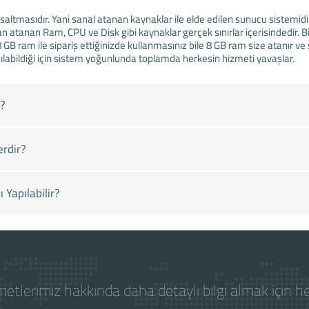
ısaltmasıdır. Yani sanal atanan kaynaklar ile elde edilen sunucu sistemid
 atanan Ram, CPU ve Disk gibi kaynaklar gerçek sınırlar içerisindedir. Bi
 8 GB ram ile sipariş ettiğinizde kullanmasınız bile 8 GB ram size atanır 
lanılabildiği için sistem yoğunlunda toplamda herkesin hizmeti yavaşlar.
r?
rdir?
Yapılabilir?
etlerimiz hakkında daha detaylı bilgi almak için 