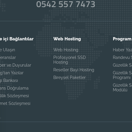
0542 557 7473
e içi Bağlantılar
Web Hosting
Program 
e Ulaşın
Web Hosting
Haber Yaz
eranslar
Profosyonel SSD
Randevu S
Hosting
ber ve Duyurular
Güzellik S
Reseller Bayi Hosting
g'tan Yazılar
Güzellik 
Bireysel Paketler
Programı
gi Bankası
Güzellik 
sans Doğrulama
Modülü
lilik Sözleşmesi
zmet Sözleşmesi