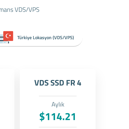
formans VDS/VPS
Türkiye Lokasyon (VDS/VPS)
3
VDS SSD FR 4
Aylık
$114.21