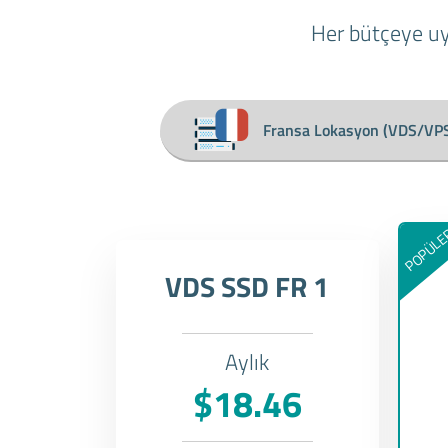
Her bütçeye uy
Fransa Lokasyon (VDS/VP
POPÜL
VDS SSD FR 1
Aylık
$18.46