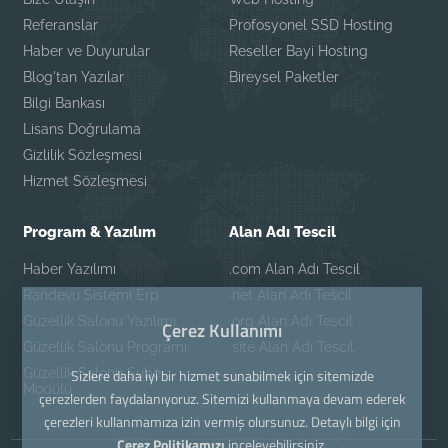
Referanslar
Profosyonel SSD Hosting
Haber ve Duyurular
Reseller Bayi Hosting
Blog'tan Yazılar
Bireysel Paketler
Bilgi Bankası
Lisans Doğrulama
Gizlilik Sözleşmesi
Hizmet Sözleşmesi
Program & Yazılım
Alan Adı Tescil
Haber Yazılımı
.com Alan Adı Tescil
Randevu Sistemi Erp
.net Alan Adı Tescil
Güzellik Salonu Yazılımı
.org Alan Adı Tescil
Çerez Kullanımı
Güzellik Salonu Programı
.site Alan Adı Tescil
Sizlere daha iyi bir hizmet sunabilmek için sitemizde
Güzellik Salonu Şube
Modülü
çerezlerden faydalanıyoruz. Sitemizi kullanmaya devam ederek
çerezleri kullanmamıza izin vermiş olursunuz. Detaylı bilgi için
Çerez Politikamızı
inceleyebilirsiniz.