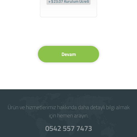
+ $23.07 Kurulum Ücreti
Devam
Ürün ve hizmetlerimiz hakkında daha detaylı bilgi almak
için hemen arayın.
0542 557 7473