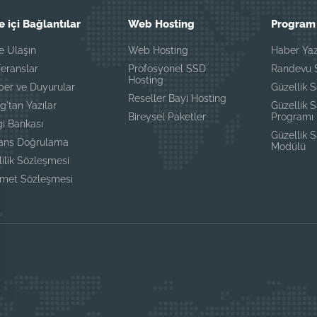
e içi Bağlantılar
Web Hosting
Program 
e Ulaşın
Web Hosting
Haber Yaz
eranslar
Profosyonel SSD
Randevu S
Hosting
ber ve Duyurular
Güzellik S
Reseller Bayi Hosting
g'tan Yazılar
Güzellik 
Bireysel Paketler
Programı
gi Bankası
Güzellik 
sans Doğrulama
Modülü
lilik Sözleşmesi
zmet Sözleşmesi