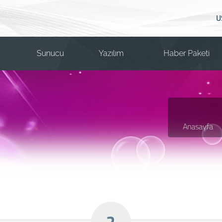
U
Sunucu
Yazılım
Haber Paketi
Anasayfa
2