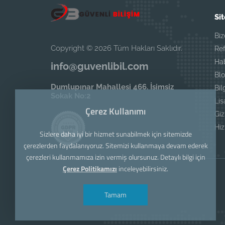
Sit
Biz
Copyright © 2026 Tüm Hakları Saklıdır.
Ref
Ha
info@guvenlibil.com
Blo
Dumlupınar Mahallesi 466. İsimsiz
Bil
Sokak No:2
Li
Çerez Kullanımı
Giz
Hi
Sizlere daha iyi bir hizmet sunabilmek için sitemizde
çerezlerden faydalanıyoruz. Sitemizi kullanmaya devam ederek
çerezleri kullanmamıza izin vermiş olursunuz. Detaylı bilgi için
Çerez Politikamızı
inceleyebilirsiniz.
Tamam