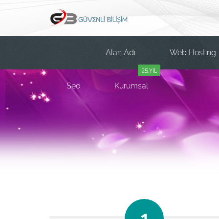
Alan Adı
Web Hosting
25.YIL
Seo
Kurumsal
1