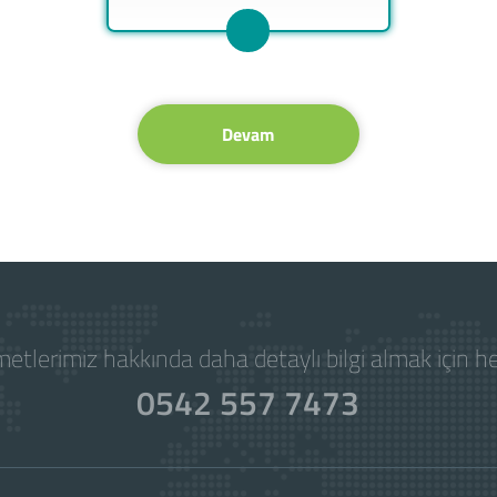
Devam
etlerimiz hakkında daha detaylı bilgi almak için 
0542 557 7473