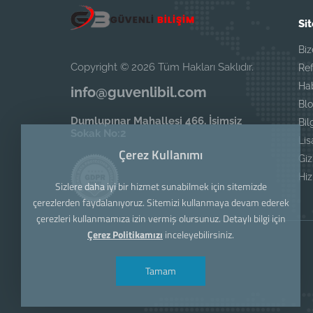
Sit
Biz
Copyright © 2026 Tüm Hakları Saklıdır.
Ref
Ha
info@guvenlibil.com
Blo
Dumlupınar Mahallesi 466. İsimsiz
Bil
Sokak No:2
Li
Çerez Kullanımı
Giz
Hi
Sizlere daha iyi bir hizmet sunabilmek için sitemizde
çerezlerden faydalanıyoruz. Sitemizi kullanmaya devam ederek
çerezleri kullanmamıza izin vermiş olursunuz. Detaylı bilgi için
Çerez Politikamızı
inceleyebilirsiniz.
Tamam