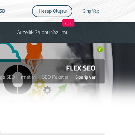
SD
Hesap Oluştur
Giriş Yap
YENİ
Güzellik Salonu Yazılımı
0
FLEX SEO
gle SEO Hizmetleri
SEO Paketleri
Sipariş Ver