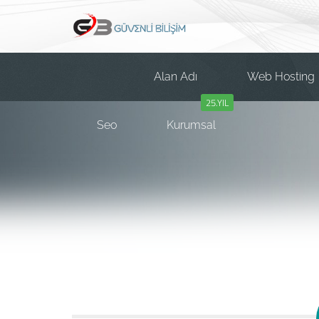
Alan Adı
Web Hosting
25.YIL
Seo
Kurumsal