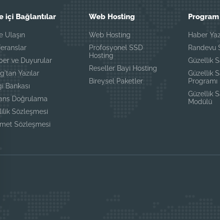
e içi Bağlantılar
Web Hosting
Program 
e Ulaşın
Web Hosting
Haber Yaz
eranslar
Profosyonel SSD
Randevu S
Hosting
ber ve Duyurular
Güzellik S
Reseller Bayi Hosting
g'tan Yazılar
Güzellik 
Bireysel Paketler
Programı
gi Bankası
Güzellik 
sans Doğrulama
Modülü
lilik Sözleşmesi
zmet Sözleşmesi