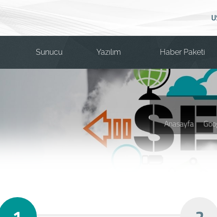
U
Sunucu
Yazılım
Haber Paketi
Anasayfa
Goo
1
2