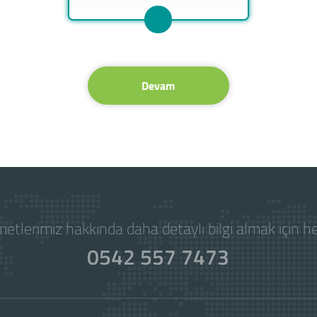
Devam
etlerimiz hakkında daha detaylı bilgi almak için 
0542 557 7473